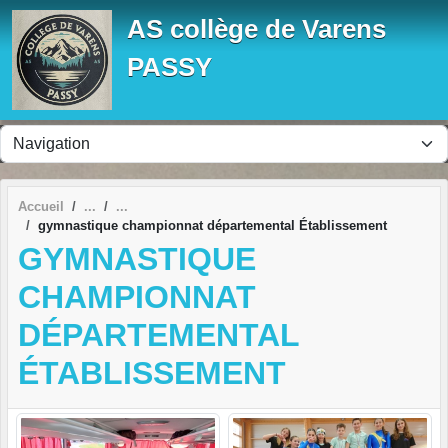
Panneau de gestion des cookies
AS collège de Varens
PASSY
Accueil
gymnastique championnat départemental Établissement
GYMNASTIQUE
CHAMPIONNAT
DÉPARTEMENTAL
ÉTABLISSEMENT