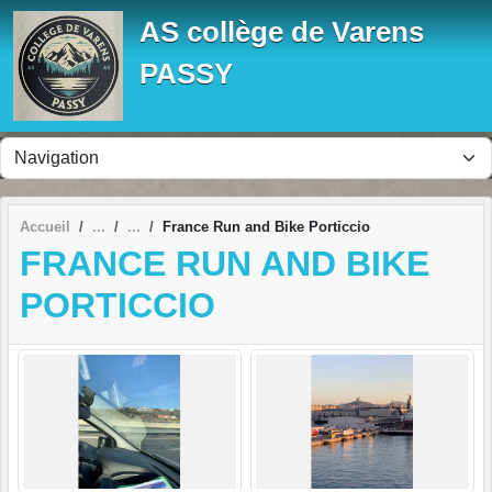
Panneau de gestion des cookies
AS collège de Varens
PASSY
Accueil
France Run and Bike Porticcio
FRANCE RUN AND BIKE
PORTICCIO