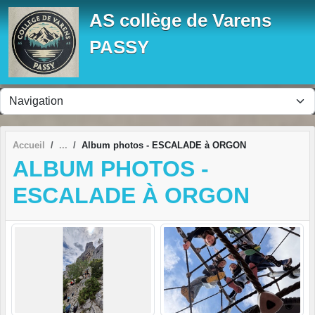
Panneau de gestion des cookies
AS collège de Varens
PASSY
Accueil
Album photos - ESCALADE à ORGON
ALBUM PHOTOS -
ESCALADE À ORGON