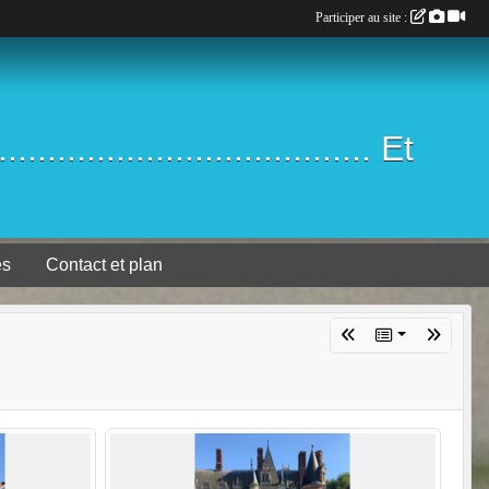
Participer au site :
.................................. Et
es
Contact et plan