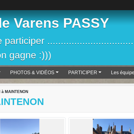
de Varens PASSY
iciper ....................................
on gagne :)))
PHOTOS & VIDÉOS
PARTICIPER
Les équip
 à MAINTENON
AINTENON