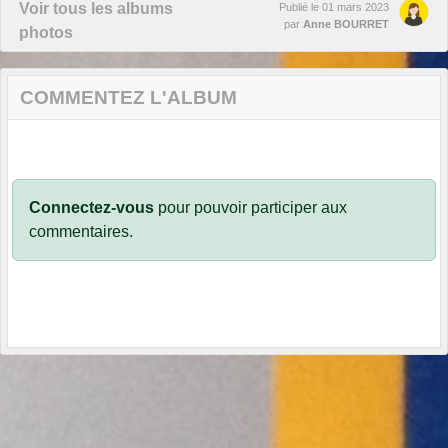
Voir tous les albums
Publié le
01 mars 2023
par
Anne BOURRET
photos
COMMENTEZ L'ALBUM
Connectez-vous
pour pouvoir participer aux
commentaires.