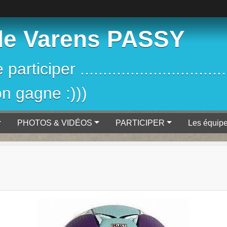
de Varens PASSY
iciper ....................................
on gagne :)))
PHOTOS & VIDÉOS
PARTICIPER
Les équip