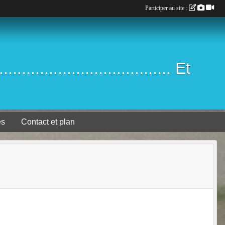
Participer au site :
.................................. Et
es
Contact et plan