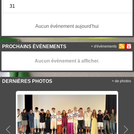
31
Aucun évènement aujourd'hui
PROCHAINS ÉVÉNEMENTS
+ d'évènements
Aucun évènement à afficher.
DERNIÈRES PHOTOS
+ de photos
Précedent
Sui